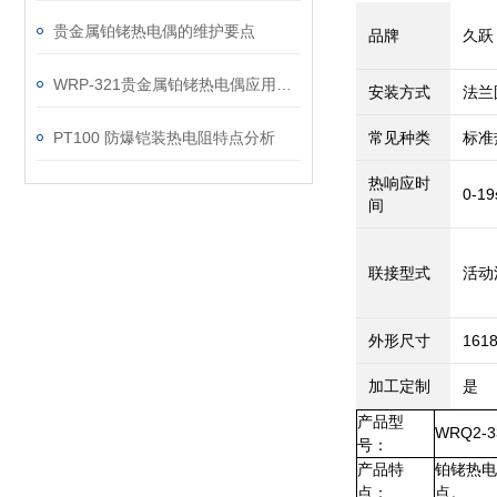
贵金属铂铑热电偶的维护要点
品牌
久跃
WRP-321贵金属铂铑热电偶应用领域
安装方式
法兰
PT100 防爆铠装热电阻特点分析
常见种类
标准
热响应时
0-19
间
联接型式
活动
外形尺寸
161
加工定制
是
产品型
WRQ2-3
号：
产品特
铂铑热电
点：
点。