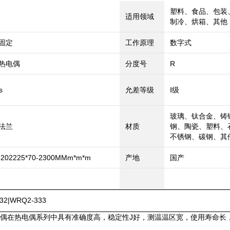
塑料、食品、包装
适用领域
制冷、烘箱、其他
固定
工作原理
数字式
热电偶
分度号
R
s
允差等级
Ⅰ级
玻璃、钛合金、铸
法兰
材质
钢、陶瓷、塑料、
不锈钢、碳钢、其
8202225*70-2300MMm*m*m
产地
国产
32|WRQ2-333
偶在热电偶系列中具有准确度高，稳定性J好，测温温区宽，使用寿命长