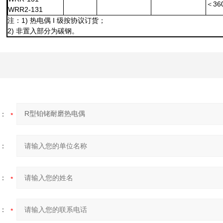
＜36
WRR2-131
注：1) 热电偶 I 级按协议订货；
2) 非置入部分为碳钢。
：
：
：
：