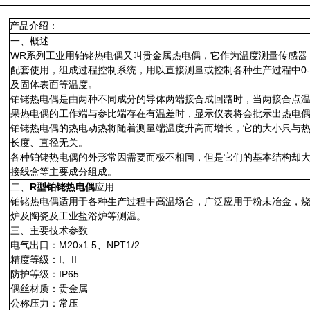
产品介绍：
一、概述
WR系列工业用铂铑热电偶又叫贵金属热电偶，它作为温度测量传感器
配套使用，组成过程控制系统，用以直接测量或控制各种生产过程中0-
及固体表面等温度。
铂铑热电偶是由两种不同成分的导体两端接合成回路时，当两接合点
果热电偶的工作端与参比端存在有温差时，显示仪表将会批示出热电
铂铑热电偶的热电动热将随着测量端温度升高而增长，它的大小只与
长度、直径无关。
各种铂铑热电偶的外形常因需要而极不相同，但是它们的基本结构却
接线盒等主要成分组成。
二、
R型铂铑热电偶
应用
铂铑热电偶适用于各种生产过程中高温场合，广泛应用于粉未冶金，
炉及陶瓷及工业盐浴炉等测温。
三、主要技术参数
电气出口：M20x1.5、NPT1/2
精度等级：I、II
防护等级：IP65
偶丝材质：贵金属
公称压力：常压