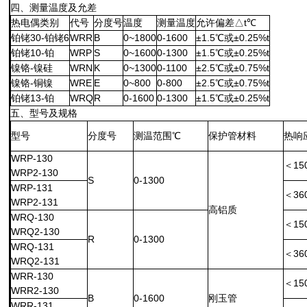
四、测量温度及允差
热电偶类别
代号
分度号
温度
测量温度
允许偏差△t℃
铂铑30-铂铑6
WRR
B
0~1800
0-1600
±1.5℃或±0.25%t
铂铑10-铂
WRP
S
0~1600
0-1300
±1.5℃或±0.25%t
镍铬-镍硅
WRN
K
0~1300
0-1100
±2.5℃或±0.75%t
镍铬-铜镍
WRE
E
0~800
0-800
±2.5℃或±0.75%t
铂铑13-铂
WRQ
R
0-1600
0-1300
±1.5℃或±0.25%t
五、型号及规格
型号
分度号
测温范围℃
保护管材料
热响
WRP-130
＜15
WRP2-130
S
0-1300
WRP-131
＜36
WRP2-131
高铝质
WRQ-130
＜15
WRQ2-130
R
0-1300
WRQ-131
＜36
WRQ2-131
WRR-130
＜15
WRR2-130
B
0-1600
刚玉管
WRR-131