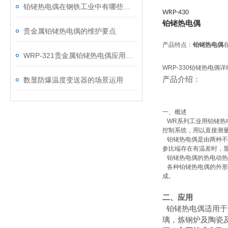
铂铑热电偶在钢铁工业中有哪些应用？
WRP-430
铂铑热电偶
贵金属铂铑热电偶的维护要点
产品特点：
铂铑热电偶
WRP-321贵金属铂铑热电偶应用领域
WRP-330铂铑热电偶
产品介绍：
数显防爆温度变送器的场景运用
一、概述
WR系列工业用铂铑热
控制系统，用以直接测量
铂铑热电偶是由两种不
参比端存在有温差时，
铂铑热电偶的热电动热
各种铂铑热电偶的外形
成。
二、应用
铂铑热电偶适用于
璃，炼钢炉及陶瓷