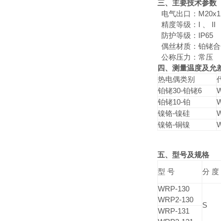
三、主要技术参数
电气出口：M20x1.5
精度等级：I 、 II
防护等级：IP65
偶丝材质：铂铑合
公称压力：常压
四、测量温度及允
热电偶类别
铂铑30-铂铑6
铂铑10-铂
镍铬-镍硅
镍铬-铜镍
五、型号及规格
型 号
分 度
WRP-130
WRP2-130
S
WRP-131