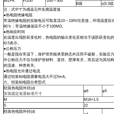
WZPK
Pt100
-200～500
B级
±(0.3或
注：式中“t"为感温元件实测温度值
●热电阻绝缘电阻
常温绝缘电阻的实验电压可取直流10～100V任意值，环境温度应
80％；常温绝缘值应不小于100MΩ。
●热响应时间
在温度出现阶跃变化时，热电阻的输出变化至相当于该阶跃变化的
t0.5表示。
●公称压力
一般是指在常温下，保护管所能承受静态外压而不破裂，实验压力
许公称压力不仅与保护管材料、直径、壁厚有关，而且还与其结
的流速、种类有关。
●热电阻允许通过电流
通过铠装铂电阻测量电流大不过5mA。
六、铠装铂电阻分类型式
铠装热电阻外径(d)
φ6
φ5
安装固定装置标准尺寸
M
M16×1.5
S
22
铠装热电阻外径(d)