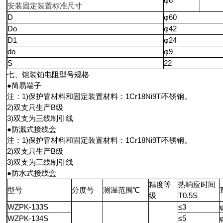
φ6
安装固定装置标准尺寸
D
φ60
Do
φ42
D1
φ24
do
φ9
S
22
七、铠装铂电阻型号规格
●简易端子
注：1)保护管材料和固定装置材料：1Cr18Ni9Ti不锈钢。
2)双支只生产B级
3)双支为三线制引线
●防溅式接线盒
注：1)保护管材料和固定装置材料：1Cr18Ni9Ti不锈钢。
2)双支只生产B级
3)双支为三线制引线
●防水式接线盒
精度等
热响应时间
型号
分度号
测温范围℃
级
T0.5S
WZPK-133S
≤3
WZPK-134S
≤5