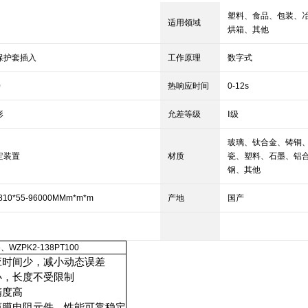
塑料、食品、包装、
适用领域
烘箱、其他
保护套插入
工作原理
数字式
0
热响应时间
0-12s
形
允差等级
Ⅰ级
玻璃、钛合金、铸铜
定装置
材质
瓷、塑料、石墨、铝
钢、其他
810*55-96000MMm*m*m
产地
国产
6、WZPK2-138PT100
应时间少，减小动态误差
小，长度不受限制
精度高
薄膜电阻元件，性能可靠稳定