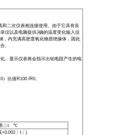
导线和二次仪表相连接使用。由于它具有良
录仪以及电脑提供J确的温度变化输入信
用不锈钢，内充满高密度氧化物质绝缘体，因此
场合。
变化。显示仪表将会指示出铂电阻产生的电
比值R100 /R0。
差△t ℃
或+0.002︱t︱)