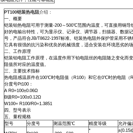
PT100铠装热电阻
介绍：
一、概要
铠装铂热电阻可用于测量-200～500℃范围内温度，可直接用铜
好的电输出特性，可为显示仪、记录仪、调节器，扫描器、数据记
号，产品符合JB/T8622-1997标准。铠装热电阻外保护管采
它具有很强的抗污染和优良的机械强度，适合安装在环境恶劣的
二、工作原理
铠装铂电阻工作原理，在温度作用下铂电阻丝的电阻随之变化而
阻值所对应的温度值。
三、主要技术指标
热电阻感温原件在100℃时电阻值（R100）和它在0℃时的电阻（R0）
分度号Pt100：
A R0=100±0.06Ω
B级R0=100±0.12Ω
W100= R100/R0=1.3851
四、型号表示
五、量程规格
型号
分度号
测温范围℃
精度等级
允许偏
*
±(0.15