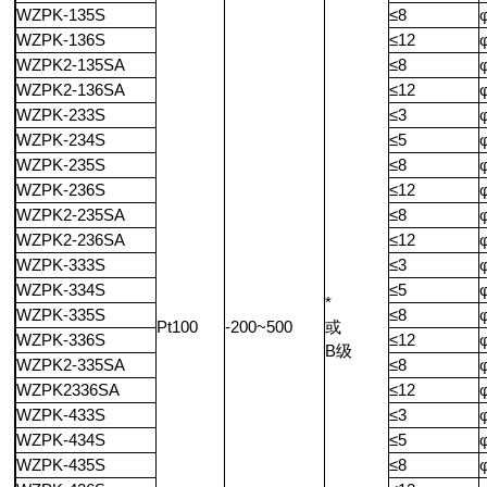
WZPK-135S
≤8
WZPK-136S
≤12
WZPK2-135SA
≤8
WZPK2-136SA
≤12
WZPK-233S
≤3
WZPK-234S
≤5
WZPK-235S
≤8
WZPK-236S
≤12
WZPK2-235SA
≤8
WZPK2-236SA
≤12
WZPK-333S
≤3
WZPK-334S
≤5
*
WZPK-335S
≤8
Pt100
-200~500
或
WZPK-336S
≤12
B级
WZPK2-335SA
≤8
WZPK2336SA
≤12
WZPK-433S
≤3
WZPK-434S
≤5
WZPK-435S
≤8