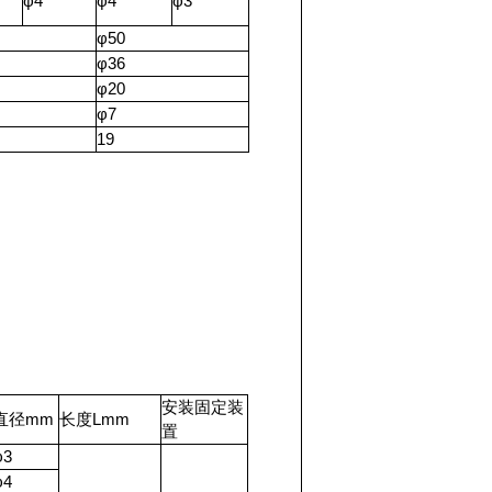
φ4
φ4
φ3
φ50
φ36
φ20
φ7
19
安装固定装
直径mm
长度Lmm
置
φ3
φ4