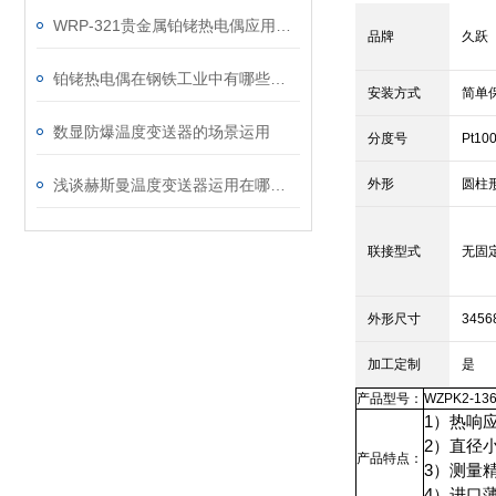
WRP-321贵金属铂铑热电偶应用领域
品牌
久跃
铂铑热电偶在钢铁工业中有哪些应用？
安装方式
简单
数显防爆温度变送器的场景运用
分度号
Pt10
浅谈赫斯曼温度变送器运用在哪些行业？
外形
圆柱
联接型式
无固
外形尺寸
3456
加工定制
是
产品型号：
WZPK2-13
1）热响
2）直径
产品特点：
3）测量
4）进口