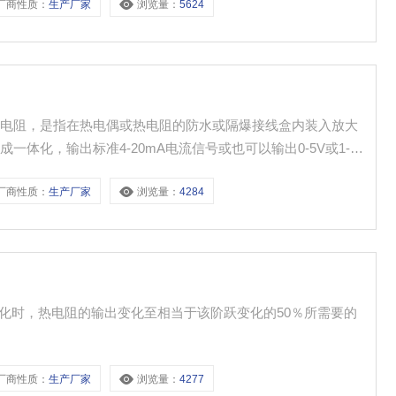
厂商性质：
生产厂家
浏览量：
5624
以及固体表面温度。
热电阻，是指在热电偶或热电阻的防水或隔爆接线盒内装入放大
体化，输出标准4-20mA电流信号或也可以输出0-5V或1-5V
计算机等配套用，直接测量各种生产过程中的0度-1300度范
厂商性质：
生产厂家
浏览量：
4284
温度。
变化时，热电阻的输出变化至相当于该阶跃变化的50％所需要的
厂商性质：
生产厂家
浏览量：
4277