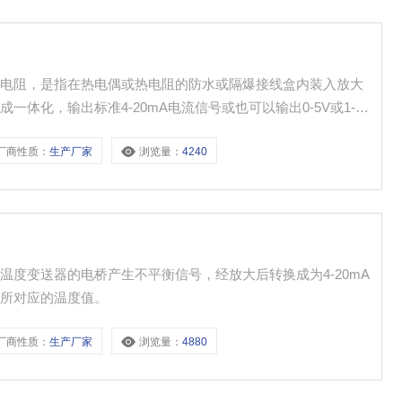
热电阻，是指在热电偶或热电阻的防水或隔爆接线盒内装入放大
体化，输出标准4-20mA电流信号或也可以输出0-5V或1-5V
计算机等配套用，直接测量各种生产过程中的0度-1300度范
厂商性质：
生产厂家
浏览量：
4240
温度。
度变送器的电桥产生不平衡信号，经放大后转换成为4-20mA
出所对应的温度值。
厂商性质：
生产厂家
浏览量：
4880