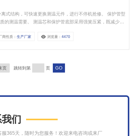
分离式结构，可快速更换测温元件，进行不停机抢修。 保护管型
质的测温需要。 测温芯和保护管底部采用强簧压紧，既减少热
压、抗震，工作稳定可靠。
厂商性质：
生产厂家
浏览量：
4470
末页
跳转到第
页
系我们
客服365天，随时为您服务！欢迎来电咨询或来厂