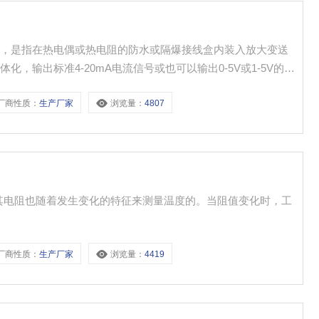
阻，是指在热电偶或热电阻的防水或隔爆接线盒内装入放大变送
，输出标准4-20mA电流信号或也可以输出0-5V或1-5V的电
机等配套用，直接测量各种生产过程中的0度-1300度范围内
厂商性质：
生产厂家
浏览量：
4807
。
，其电阻也随着发生变化的特征来测量温度的。当阻值变化时，工
厂商性质：
生产厂家
浏览量：
4419