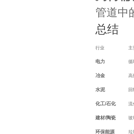
管道中
总结
行业
主
电力
循
冶金
高
水泥
回
化工/石化
流
建材/陶瓷
玻
环保能源
垃