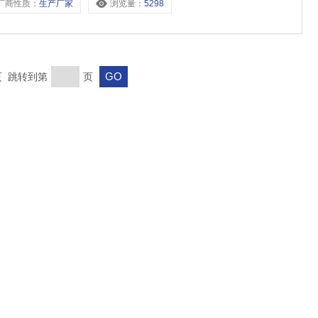
厂商性质：
生产厂家
浏览量：
5298
末页 跳转到第
页